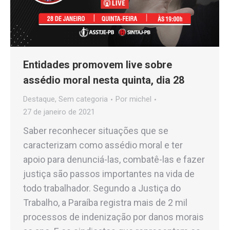
Entidades promovem live sobre
assédio moral nesta quinta, dia 28
Destaque
,
Sem categoria
Por
michel
27 de janeiro de 2021
Saber reconhecer situações que se
caracterizam como assédio moral e ter
apoio para denunciá-las, combatê-las e fazer
justiça são passos importantes na vida de
todo trabalhador. Segundo a Justiça do
Trabalho, a Paraíba registra mais de 2 mil
processos de indenização por danos morais