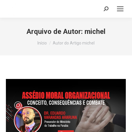
Search:
Arquivo de Autor:
michel
Você está aqui:
Início
Autor do Artigo michel