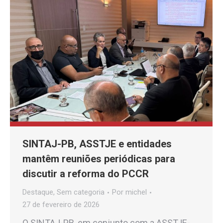
SINTAJ-PB, ASSTJE e entidades
mantêm reuniões periódicas para
discutir a reforma do PCCR
Destaque
,
Sem categoria
Por
michel
27 de fevereiro de 2026
O SINTAJ-PB, em conjunto com a ASSTJE-