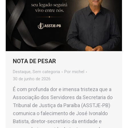
NOTA DE PESAR
Destaque
,
Sem categoria
Por
michel
30 de junho de 2026
É com profunda dor e imensa tristeza que a
Associação dos Servidores da Secretaria do
Tribunal de Justiça da Paraíba (ASSTJE-PB)
comunica o falecimento de José Ivonaldo
Batista, diretor-secretário da entidade e