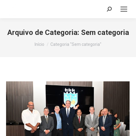
Search:
Arquivo de Categoria:
Sem categoria
Você está aqui:
Início
Categoria "Sem categoria"