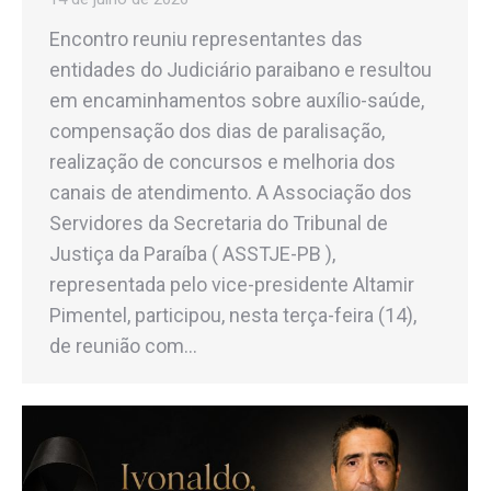
Encontro reuniu representantes das
entidades do Judiciário paraibano e resultou
em encaminhamentos sobre auxílio-saúde,
compensação dos dias de paralisação,
realização de concursos e melhoria dos
canais de atendimento. A Associação dos
Servidores da Secretaria do Tribunal de
Justiça da Paraíba ( ASSTJE-PB ),
representada pelo vice-presidente Altamir
Pimentel, participou, nesta terça-feira (14),
de reunião com…