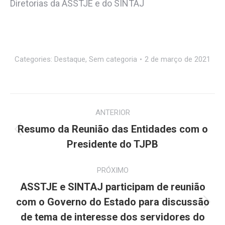
Diretorias da ASSTJE e do SINTAJ
Categories:
Destaque
,
Sem categoria
2 de março de 2021
Navegação
ANTERIOR
de
Resumo da Reunião das Entidades com o
Post
post:
Presidente do TJPB
anterior:
PRÓXIMO
ASSTJE e SINTAJ participam de reunião
com o Governo do Estado para discussão
Próximo
de tema de interesse dos servidores do
post: