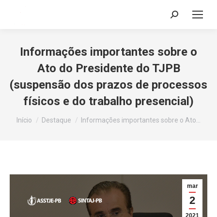
Search:
Informações importantes sobre o
Ato do Presidente do TJPB
(suspensão dos prazos de processos
físicos e do trabalho presencial)
Você está aqui:
Início
Destaque
Informações importantes sobre o Ato…
mar
2
2021