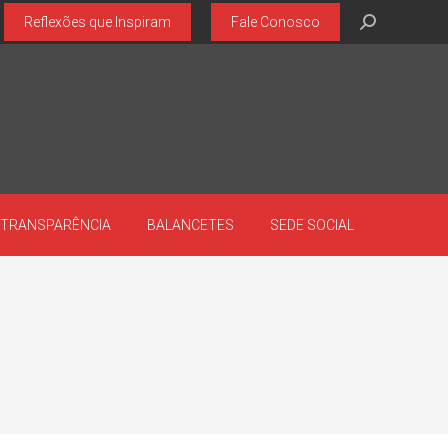
Search:
Reflexões que Inspiram
Fale Conosco
TRANSPARÊNCIA
BALANCETES
SEDE SOCIAL