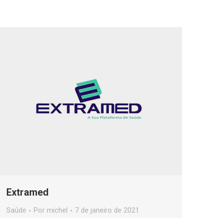
Extramed
Saúde
Por
michel
7 de janeiro de 2021