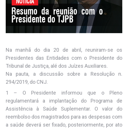
Na manhã do dia 20 de abril, reuniram-se os
Presidentes das Entidades com o Presidente do
Tribunal de Justiça, alé dos Juízes Auxiliares.
Na pauta, a discussão sobre a Resolução n.
294/2019, do CNJ.
1 – O Presidente informou que o Pleno
regulamentará a implantação do Programa de
Assistência à Saúde Suplementar. O valor do
reembolso dos magistrados para as despesas com
a saúde deverá ser fixado, posteriormente, por ato