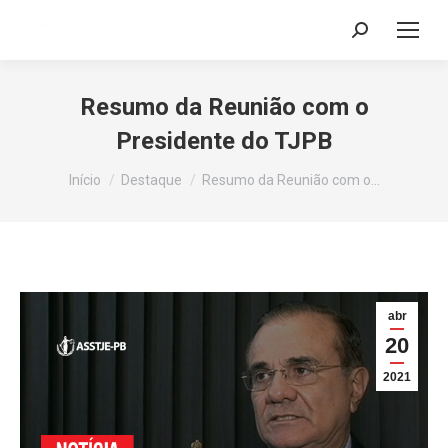
Search:
Resumo da Reunião com o
Presidente do TJPB
Você está aqui:
Início
Destaque
Resumo da Reunião com o…
abr
20
2021