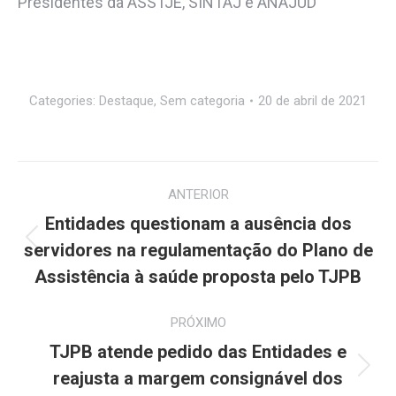
Presidentes da ASSTJE, SINTAJ e ANAJUD
Categories:
Destaque
,
Sem categoria
20 de abril de 2021
Navegação
ANTERIOR
de
Entidades questionam a ausência dos
Post
post:
servidores na regulamentação do Plano de
anterior:
Assistência à saúde proposta pelo TJPB
PRÓXIMO
TJPB atende pedido das Entidades e
Próximo
reajusta a margem consignável dos