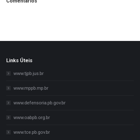
Comentários
Links Úteis
www.tjpb.jus.br
www.mppb.mp.br
www.defensoria.pb.gov.br
www.oabpb.org.br
www.tce.pb.gov.br