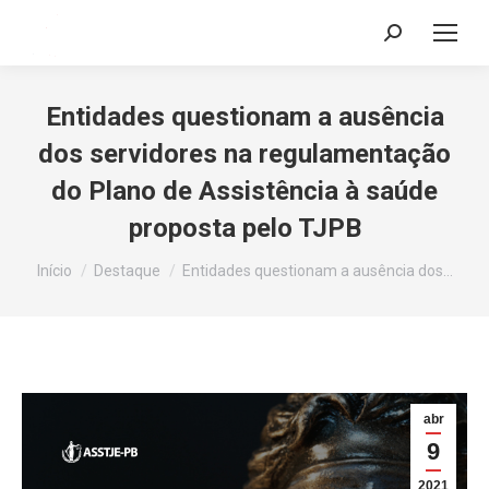
Search:
Entidades questionam a ausência
dos servidores na regulamentação
do Plano de Assistência à saúde
proposta pelo TJPB
Você está aqui:
Início
Destaque
Entidades questionam a ausência dos…
abr
9
2021