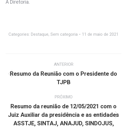
A Diretoria.
Categories:
Destaque
,
Sem categoria
11 de maio de 2021
Navegação
ANTERIOR
de
Resumo da Reunião com o Presidente do
Post
post:
TJPB
anterior:
PRÓXIMO
Resumo da reunião de 12/05/2021 com o
Juiz Auxiliar da presidência e as entidades
Próximo
ASSTJE, SINTAJ, ANAJUD, SINDOJUS,
post: