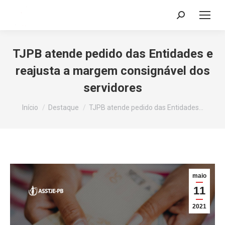
Search:
TJPB atende pedido das Entidades e
reajusta a margem consignável dos
servidores
Você está aqui:
Início
Destaque
TJPB atende pedido das Entidades…
maio
11
2021