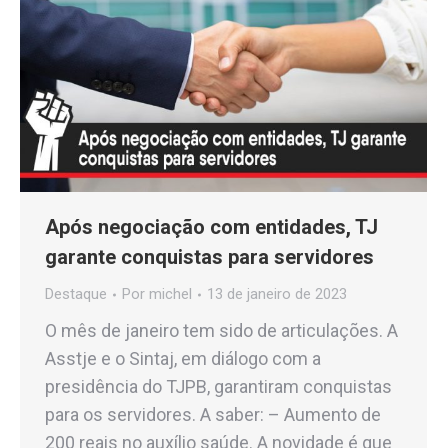
Após negociação com entidades, TJ
garante conquistas para servidores
Destaque
Por
michel
13 de janeiro de 2023
O mês de janeiro tem sido de articulações. A
Asstje e o Sintaj, em diálogo com a
presidência do TJPB, garantiram conquistas
para os servidores. A saber: – Aumento de
200 reais no auxílio saúde. A novidade é que