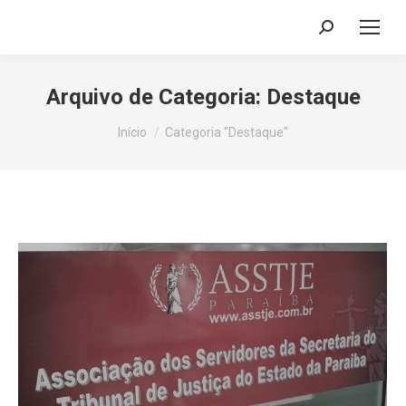
Search:
Arquivo de Categoria:
Destaque
Você está aqui:
Início
Categoria "Destaque"