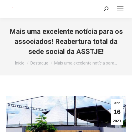
Search:
Mais uma excelente notícia para os
associados! Reabertura total da
sede social da ASSTJE!
Você está aqui:
Início
Destaque
Mais uma excelente notícia para…
abr
16
2023