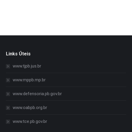
Links Úteis
www.tjpb.jus.br
www.mppb.mp.br
www.defensoria.pb.gov.br
www.oabpb.org.br
www.tce.pb.gov.br