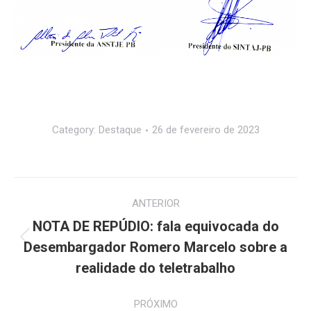
Category:
Destaque
26 de fevereiro de 2023
Navegação
ANTERIOR
de
NOTA DE REPÚDIO: fala equivocada do
Post
post:
Desembargador Romero Marcelo sobre a
anterior:
realidade do teletrabalho
PRÓXIMO