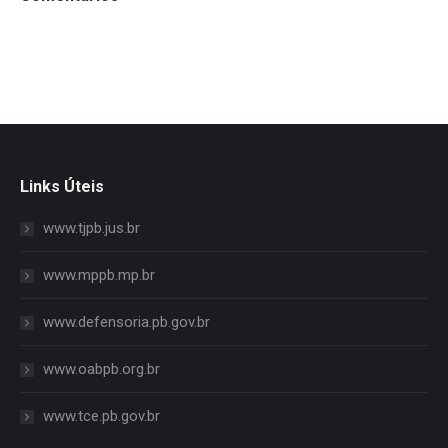
Links Úteis
www.tjpb.jus.br
www.mppb.mp.br
www.defensoria.pb.gov.br
www.oabpb.org.br
www.tce.pb.gov.br