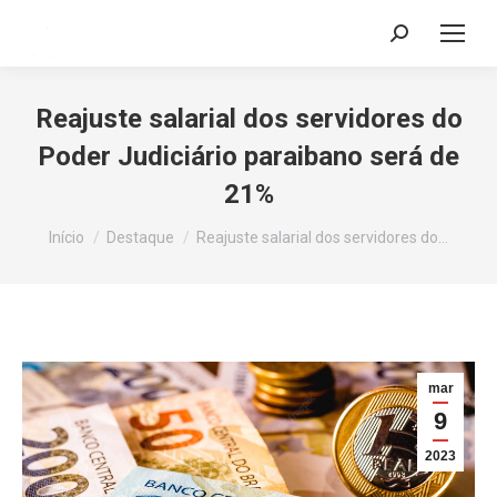
Search:
Reajuste salarial dos servidores do
Poder Judiciário paraibano será de
21%
Você está aqui:
Início
Destaque
Reajuste salarial dos servidores do…
mar
9
2023