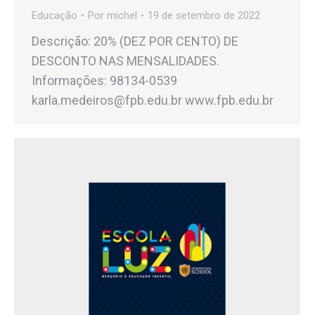
Educação
Por
michel
19 de setembro de 2022
Descrição: 20% (DEZ POR CENTO) DE
DESCONTO NAS MENSALIDADES.
Informações: 98134-0539
karla.medeiros@fpb.edu.br www.fpb.edu.br