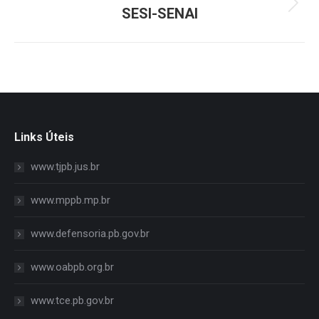
Next
SESI-SENAI
project:
Links Úteis
www.tjpb.jus.br
www.mppb.mp.br
www.defensoria.pb.gov.br
www.oabpb.org.br
www.tce.pb.gov.br