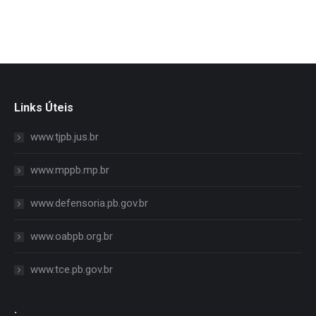
Links Úteis
www.tjpb.jus.br
www.mppb.mp.br
www.defensoria.pb.gov.br
www.oabpb.org.br
www.tce.pb.gov.br
.