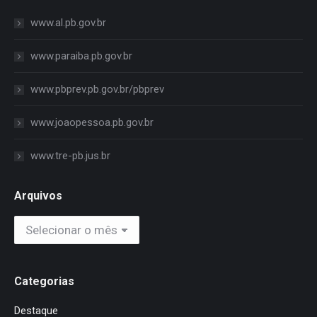
www.al.pb.gov.br
www.paraiba.pb.gov.br
www.pbprev.pb.gov.br/pbprev
www.joaopessoa.pb.gov.br
www.tre-pb.jus.br
Arquivos
Arquivos
Categorias
Destaque