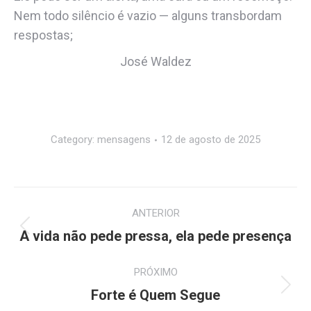
Nem todo silêncio é vazio — alguns transbordam
respostas;
José Waldez
Category:
mensagens
12 de agosto de 2025
Navegação
ANTERIOR
de
Post
A vida não pede pressa, ela pede presença
anterior:
post:
PRÓXIMO
Próximo
Forte é Quem Segue