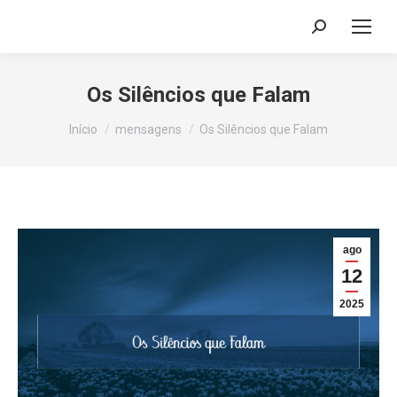
Search:
Os Silêncios que Falam
Você está aqui:
Início
mensagens
Os Silêncios que Falam
ago
12
2025