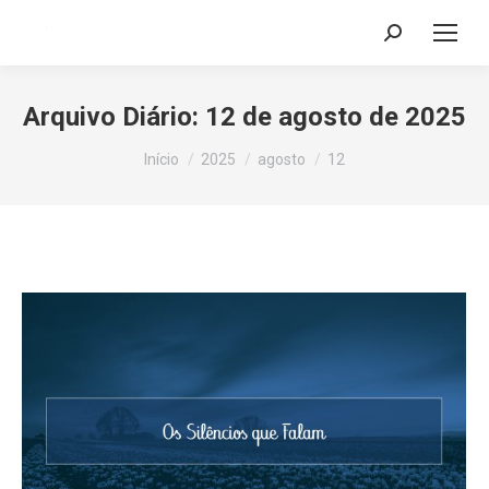
Search:
Arquivo Diário:
12 de agosto de 2025
Você está aqui:
Início
2025
agosto
12