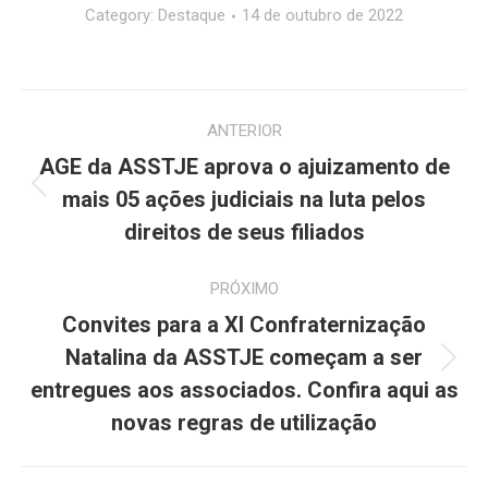
Category:
Destaque
14 de outubro de 2022
Navegação
ANTERIOR
de
AGE da ASSTJE aprova o ajuizamento de
Post
post:
mais 05 ações judiciais na luta pelos
anterior:
direitos de seus filiados
PRÓXIMO
Convites para a XI Confraternização
Natalina da ASSTJE começam a ser
Próximo
entregues aos associados. Confira aqui as
post:
novas regras de utilização