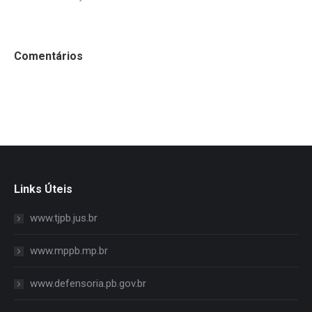
Comentários
Links Úteis
www.tjpb.jus.br
www.mppb.mp.br
www.defensoria.pb.gov.br