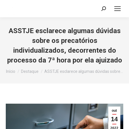
Search:
ASSTJE esclarece algumas dúvidas
sobre os precatórios
individualizados, decorrentes do
processo da 7ª hora por ela ajuizado
Você está aqui:
Início
Destaque
ASSTJE esclarece algumas dúvidas sobre…
out
14
2022