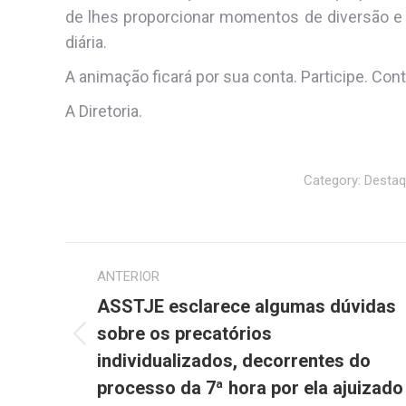
de lhes proporcionar momentos de diversão e a
diária.
A animação ficará por sua conta. Participe. C
A Diretoria.
Category:
Desta
Navegação
ANTERIOR
de
ASSTJE esclarece algumas dúvidas
post:
sobre os precatórios
Post
individualizados, decorrentes do
anterior:
processo da 7ª hora por ela ajuizado