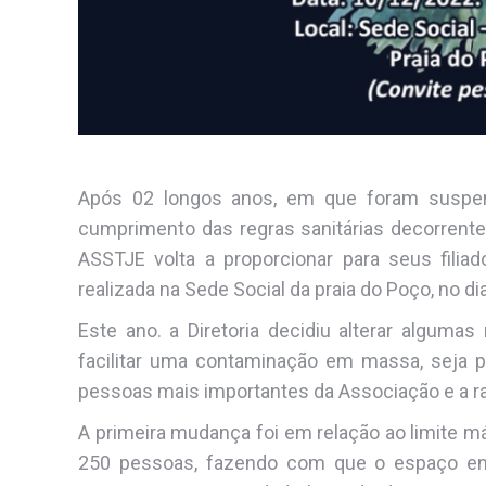
Após 02 longos anos, em que foram suspens
cumprimento das regras sanitárias decorrent
ASSTJE volta a proporcionar para seus filiado
realizada na Sede Social da praia do Poço, no di
Este ano. a Diretoria decidiu alterar algumas
facilitar uma contaminação em massa, seja pa
pessoas mais importantes da Associação e a ra
A primeira mudança foi em relação ao limite m
250 pessoas, fazendo com que o espaço ent