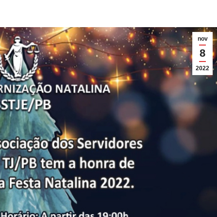
nov
8
2022