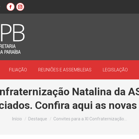
r
Facebook
Instagram
page
page
opens
opens
in
in
new
new
window
window
FILIAÇÃO
REUNIÕES E ASSEMBLEIAS
LEGISLAÇÃO
onfraternização Natalina da
iados. Confira aqui as novas 
Você está aqui:
Início
Destaque
Convites para a XI Confraternização…