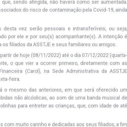
 que, sendo atingida, não haverá como ser aumentada
sociados do risco de contaminação pela Covid-19, aind
esta vez serão pessoais e intransferíveis, ou seja
ado por ele e por seu(s) acompanhante(s). A intenção 
a os filiados da ASSTJE e seus familiares ou amigos.
partir de hoje (08/11/2022) até o dia 07/12/2022 (quarta
vite, o que vier a ocorrer primeiro, diretamente com a
 Financeira (Carol), na Sede Administrativa da ASSTJ
xta-feira.
rá o mesmo das anteriores, em que será oferecido u
ebidas não alcóolicas, ao som de uma banda musical d
bolinhas para entreter as crianças, que, com idade de at
 com muito carinho e dedicadas aos seus filiados, a fi