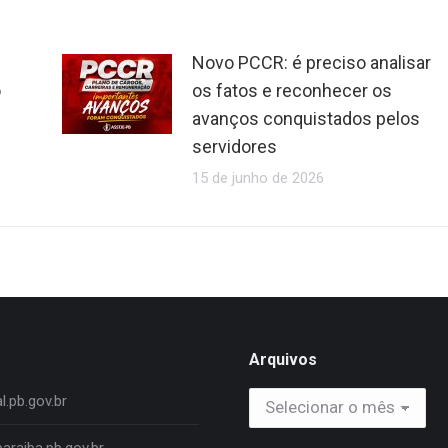
Novo PCCR: é preciso analisar
o
os fatos e reconhecer os
avanços conquistados pelos
servidores
15 de junho de 2026
Arquivos
Arquivos
.pb.gov.br
araiba.pb.gov.br