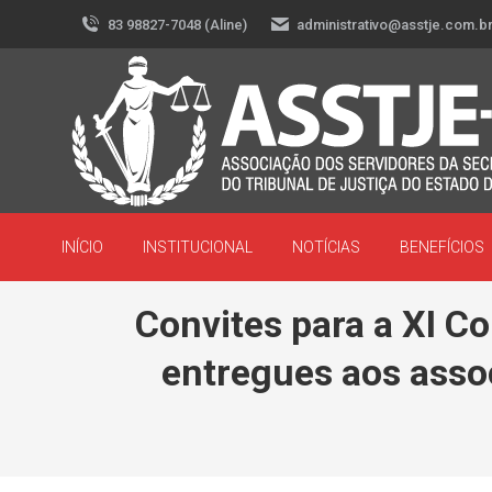
83 98827-7048 (Aline)
administrativo@asstje.com.b
INÍCIO
INSTITUCIONAL
NOTÍCIAS
BENEFÍCIOS
Convites para a XI C
entregues aos assoc