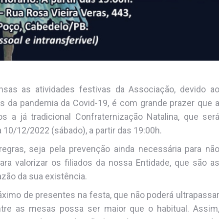
as as atividades festivas da Associação, devido a
es da pandemia da Covid-19, é com grande prazer que 
s a já tradicional Confraternização Natalina, que ser
a 10/12/2022 (sábado), a partir das 19:00h.
 regras, seja pela prevenção ainda necessária para nã
ra valorizar os filiados da nossa Entidade, que são a
zão da sua existência.
áximo de presentes na festa, que não poderá ultrapassa
re as mesas possa ser maior que o habitual. Assim