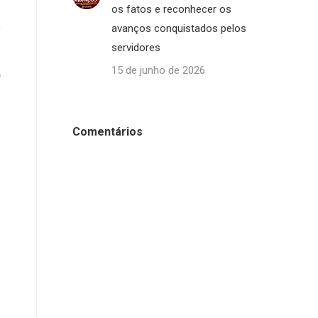
.
os fatos e reconhecer os
a
avanços conquistados pelos
servidores
,
15 de junho de 2026
é
Comentários
-
s
E
m
e
é
m