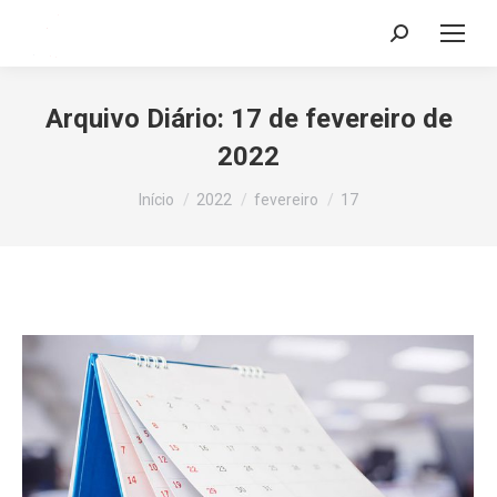
Search:
Arquivo Diário:
17 de fevereiro de
2022
Você está aqui:
Início
2022
fevereiro
17