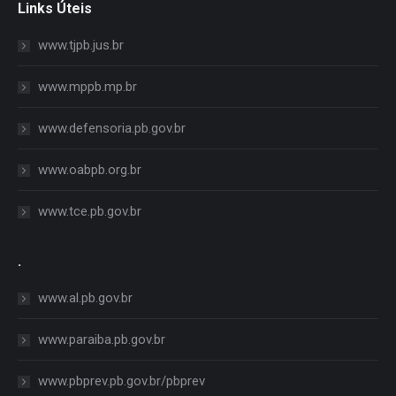
Links Úteis
www.tjpb.jus.br
www.mppb.mp.br
www.defensoria.pb.gov.br
www.oabpb.org.br
www.tce.pb.gov.br
.
www.al.pb.gov.br
www.paraiba.pb.gov.br
www.pbprev.pb.gov.br/pbprev