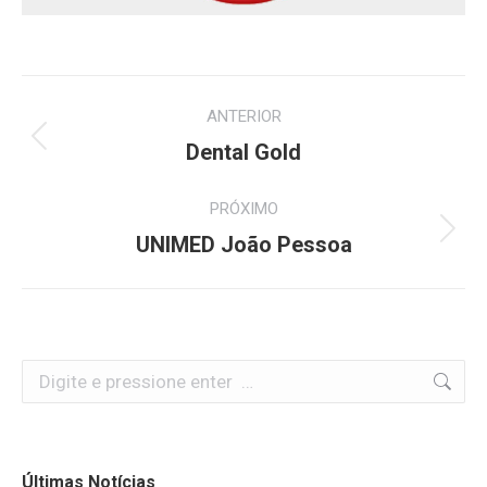
Project
ANTERIOR
navigation
Previous
Dental Gold
project:
PRÓXIMO
Next
UNIMED João Pessoa
project:
Search:
Últimas Notícias