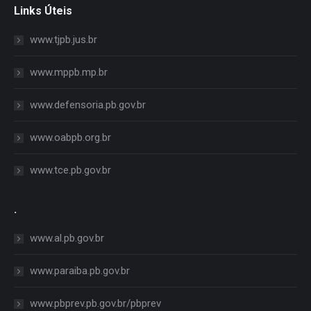
Links Úteis
www.tjpb.jus.br
www.mppb.mp.br
www.defensoria.pb.gov.br
www.oabpb.org.br
www.tce.pb.gov.br
.
www.al.pb.gov.br
www.paraiba.pb.gov.br
www.pbprev.pb.gov.br/pbprev