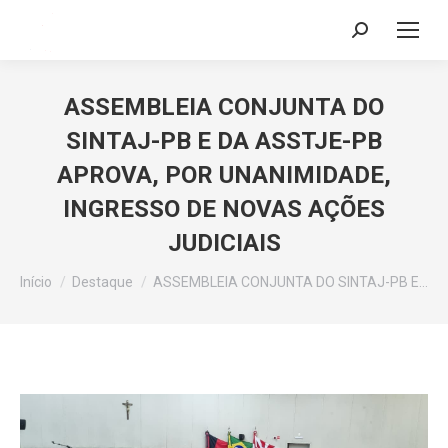
Search:
ASSEMBLEIA CONJUNTA DO
SINTAJ-PB E DA ASSTJE-PB
APROVA, POR UNANIMIDADE,
INGRESSO DE NOVAS AÇÕES
JUDICIAIS
Você está aqui:
Início
Destaque
ASSEMBLEIA CONJUNTA DO SINTAJ-PB E…