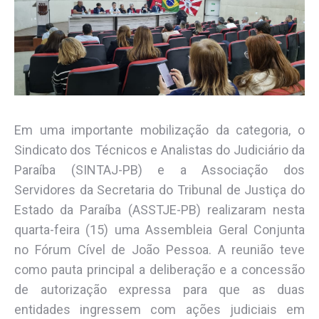
Em uma importante mobilização da categoria, o
Sindicato dos Técnicos e Analistas do Judiciário da
Paraíba (SINTAJ-PB) e a Associação dos
Servidores da Secretaria do Tribunal de Justiça do
Estado da Paraíba (ASSTJE-PB) realizaram nesta
quarta-feira (15) uma Assembleia Geral Conjunta
no Fórum Cível de João Pessoa. A reunião teve
como pauta principal a deliberação e a concessão
de autorização expressa para que as duas
entidades ingressem com ações judiciais em