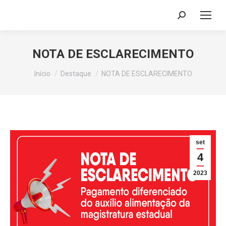
Search:
NOTA DE ESCLARECIMENTO
Você está aqui:
Início
Destaque
NOTA DE ESCLARECIMENTO
set
4
2023