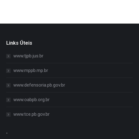
Links Úteis
www.tjpb.jus.br
www.mppb.mp.br
www.defensoria.pb.gov.br
www.oabpb.org.br
www.tce.pb.gov.br
.