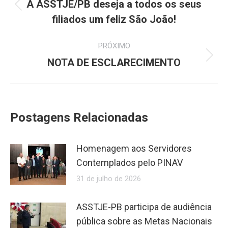
de
A ASSTJE/PB deseja a todos os seus
Post
post:
filiados um feliz São João!
anterior:
PRÓXIMO
Próximo
NOTA DE ESCLARECIMENTO
post:
Postagens Relacionadas
Homenagem aos Servidores
Contemplados pelo PINAV
31 de julho de 2026
ASSTJE-PB participa de audiência
pública sobre as Metas Nacionais