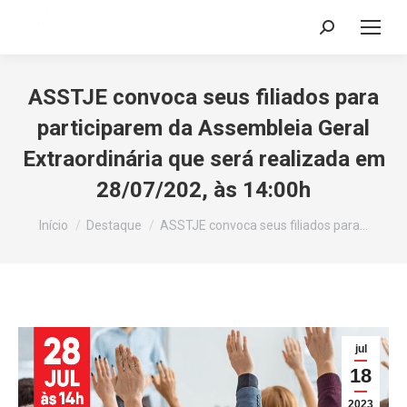
Search:
ASSTJE convoca seus filiados para
participarem da Assembleia Geral
Extraordinária que será realizada em
28/07/202, às 14:00h
Você está aqui:
Início
Destaque
ASSTJE convoca seus filiados para…
jul
18
2023