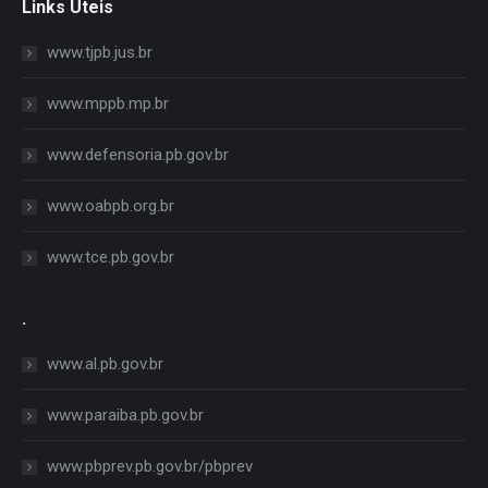
Links Úteis
www.tjpb.jus.br
www.mppb.mp.br
www.defensoria.pb.gov.br
www.oabpb.org.br
www.tce.pb.gov.br
.
www.al.pb.gov.br
www.paraiba.pb.gov.br
www.pbprev.pb.gov.br/pbprev