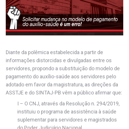
Diante da polêmica estabelecida a partir de
informações distorcidas e divulgadas entre os
servidores, propondo a substituição do modelo de
pagamento do auxílio-saúde aos servidores pelo
adotado em favor da magistratura, as direções da
ASSTJE e do SINTAJ-PB vêm a público afirmar que:
I – O CNJ, através da Resolução n. 294/2019,
instituiu o programa de assistência à saúde
suplementar para servidores e magistrados
do Poder Judiciário Nacional.