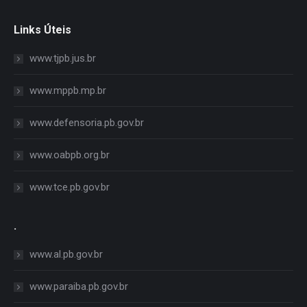
Links Úteis
www.tjpb.jus.br
www.mppb.mp.br
www.defensoria.pb.gov.br
www.oabpb.org.br
www.tce.pb.gov.br
.
www.al.pb.gov.br
www.paraiba.pb.gov.br