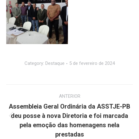
Category:
Destaque
5 de fevereiro de 2024
Navegação
ANTERIOR
de
Assembleia Geral Ordinária da ASSTJE-PB
post:
deu posse à nova Diretoria e foi marcada
Post
pela emoção das homenagens nela
anterior:
prestadas