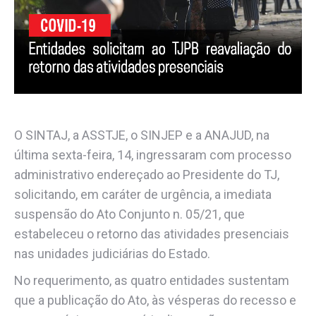
O SINTAJ, a ASSTJE, o SINJEP e a ANAJUD, na
última sexta-feira, 14, ingressaram com processo
administrativo endereçado ao Presidente do TJ,
solicitando, em caráter de urgência, a imediata
suspensão do Ato Conjunto n. 05/21, que
estabeleceu o retorno das atividades presenciais
nas unidades judiciárias do Estado.
No requerimento, as quatro entidades sustentam
que a publicação do Ato, às vésperas do recesso e