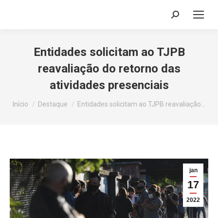
Search:
Entidades solicitam ao TJPB
reavaliação do retorno das
atividades presenciais
Você está aqui:
Início
Destaque
Entidades solicitam ao TJPB reavaliação…
jan
17
2022