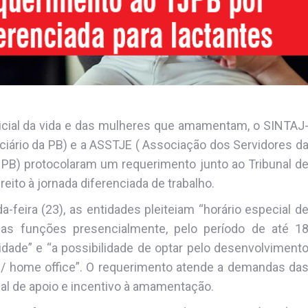
icial da vida e das mulheres que amamentam, o SINTAJ
ciário da PB) e a ASSTJE ( Associação dos Servidores d
a PB) protocolaram um requerimento junto ao Tribunal d
eito à jornada diferenciada de trabalho.
-feira (23), as entidades pleiteiam “horário especial d
s funções presencialmente, pelo período de até 1
dade” e “a possibilidade de optar pelo desenvolviment
o / home office”. O requerimento atende a demandas da
l de apoio e incentivo à amamentação.