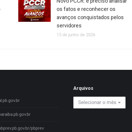
Novo PCCR: é preciso analisar
o
os fatos e reconhecer os
avanços conquistados pelos
servidores
15 de junho de 2026
Arquivos
Arquivos
.pb.gov.br
araiba.pb.gov.br
bprev.pb.gov.br/pbprev