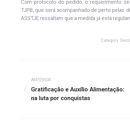
Com protocolo do pedido, o requerimento s
TJPB, que será acompanhado de perto pelas du
ASSTJE ressaltam que a medida já está regulam
Category:
Dest
Navegação
de
ANTERIOR
post:
Gratificação e Auxílio Alimentação:
Post
na luta por conquistas
anterior: