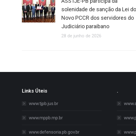
ASSTJE-PB participa da
solenidade de sanção da Lei d
Novo PCCR dos servidores do
Judiciário paraibano
28 de junho de 2026
Links Úteis
.
www.tjpb.jus.br
www.al
www.mppb.mp.br
www.p
www.defensoria.pb.gov.br
www.p