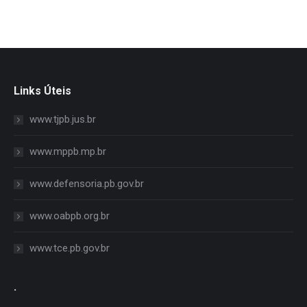
Links Úteis
www.tjpb.jus.br
www.mppb.mp.br
www.defensoria.pb.gov.br
www.oabpb.org.br
www.tce.pb.gov.br
.