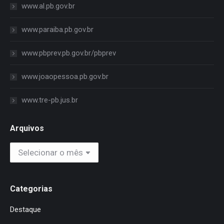
www.al.pb.gov.br
www.paraiba.pb.gov.br
www.pbprev.pb.gov.br/pbprev
www.joaopessoa.pb.gov.br
www.tre-pb.jus.br
Arquivos
Arquivos
Categorias
Destaque