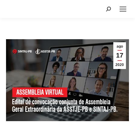
Search:
ago
17
2020