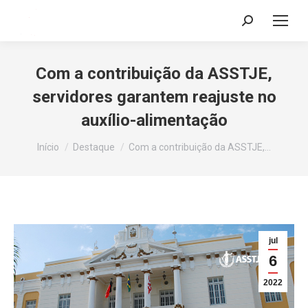
Search:
Com a contribuição da ASSTJE,
servidores garantem reajuste no
auxílio-alimentação
Você está aqui:
Início
Destaque
Com a contribuição da ASSTJE,…
jul
6
2022