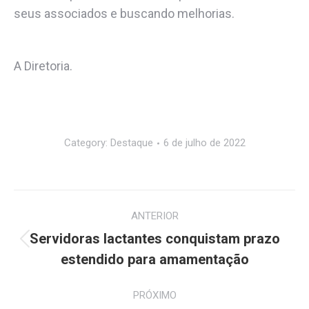
seus associados e buscando melhorias.
A Diretoria.
Category:
Destaque
6 de julho de 2022
Navegação
ANTERIOR
de
Servidoras lactantes conquistam prazo
Post
post:
estendido para amamentação
anterior:
PRÓXIMO