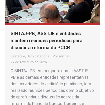
SINTAJ-PB, ASSTJE e entidades
mantêm reuniões periódicas para
discutir a reforma do PCCR
Destaque
,
Sem categoria
Por
michel
27 de fevereiro de 2026
O SINTAJ-PB, em conjunto com a ASSTJE-
PB e as demais entidades representativas
dos servidores do Judiciário paraibano, tem
realizado reuniões periódicas com o objetivo
de aprofundar a discussão acerca da
reforma do Plano de Cargos, Carreiras e