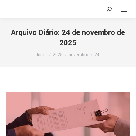
Search:
Arquivo Diário:
24 de novembro de
2025
Você está aqui:
Início
2025
novembro
24