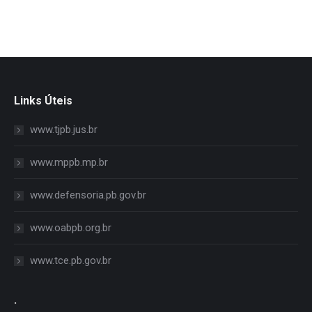
Links Úteis
www.tjpb.jus.br
www.mppb.mp.br
www.defensoria.pb.gov.br
www.oabpb.org.br
www.tce.pb.gov.br
.