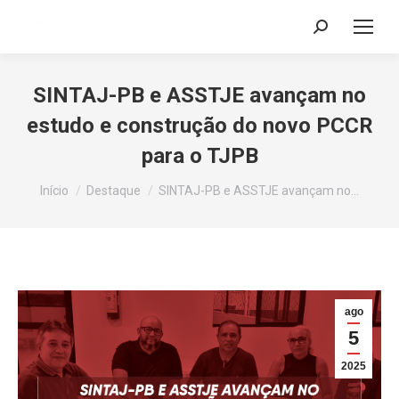
Search:
SINTAJ-PB e ASSTJE avançam no
estudo e construção do novo PCCR
para o TJPB
Você está aqui:
Início
Destaque
SINTAJ-PB e ASSTJE avançam no…
ago
5
2025