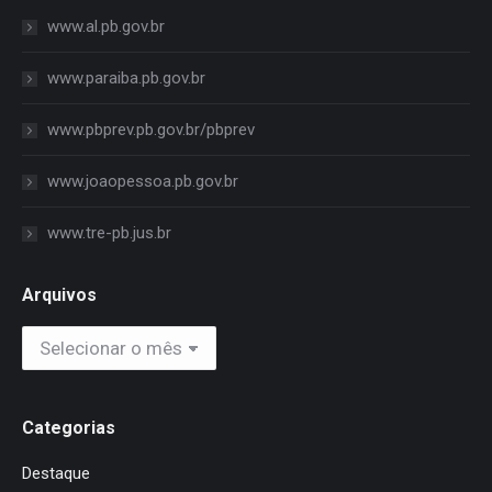
www.al.pb.gov.br
www.paraiba.pb.gov.br
www.pbprev.pb.gov.br/pbprev
www.joaopessoa.pb.gov.br
www.tre-pb.jus.br
Arquivos
Arquivos
Categorias
Destaque