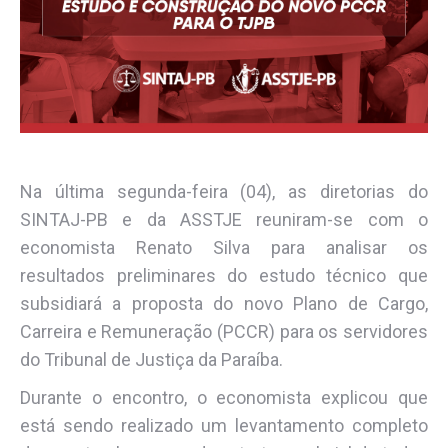
Na última segunda-feira (04), as diretorias do
SINTAJ-PB e da ASSTJE reuniram-se com o
economista Renato Silva para analisar os
resultados preliminares do estudo técnico que
subsidiará a proposta do novo Plano de Cargo,
Carreira e Remuneração (PCCR) para os servidores
do Tribunal de Justiça da Paraíba.
Durante o encontro, o economista explicou que
está sendo realizado um levantamento completo