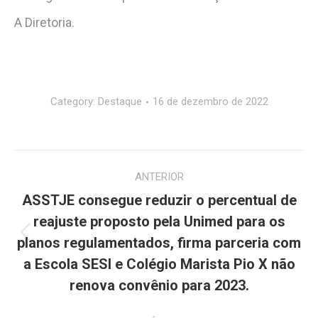
A Diretoria.
Category:
Destaque
16 de dezembro de 2022
Navegação
ANTERIOR
de
ASSTJE consegue reduzir o percentual de
post:
reajuste proposto pela Unimed para os
Post
planos regulamentados, firma parceria com
anterior:
a Escola SESI e Colégio Marista Pio X não
renova convênio para 2023.