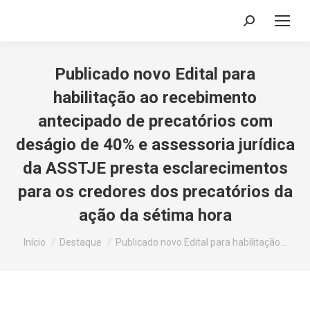
Search:
Publicado novo Edital para
habilitação ao recebimento
antecipado de precatórios com
deságio de 40% e assessoria jurídica
da ASSTJE presta esclarecimentos
para os credores dos precatórios da
ação da sétima hora
Você está aqui:
Início
Destaque
Publicado novo Edital para habilitação…