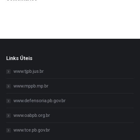
Links Úteis
www.tjpb.jus.br
www.mppb.mp.br
www.defensoria.pb.gov.br
www.oabpb.org.br
www.tce.pb.gov.br