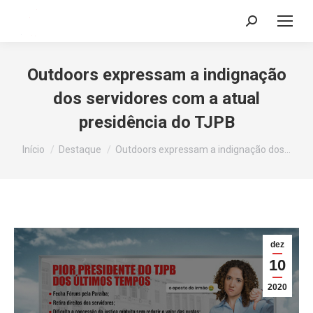
Search:
Outdoors expressam a indignação
dos servidores com a atual
presidência do TJPB
Você está aqui:
Início
Destaque
Outdoors expressam a indignação dos…
dez
10
2020