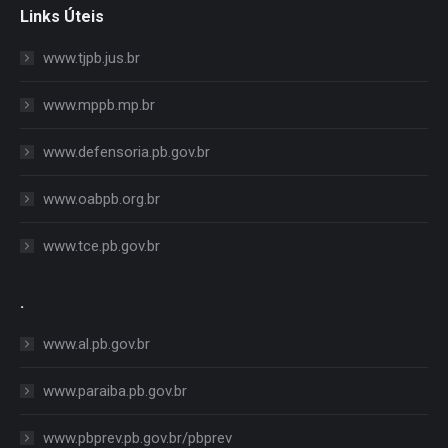
Links Úteis
www.tjpb.jus.br
www.mppb.mp.br
www.defensoria.pb.gov.br
www.oabpb.org.br
www.tce.pb.gov.br
.
www.al.pb.gov.br
www.paraiba.pb.gov.br
www.pbprev.pb.gov.br/pbprev