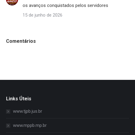
os avanços conquistados pelos servidores
15 de junho de 2026
Comentários
Links Úteis
www.tjpb.jus.br
www.mppb.mp.br