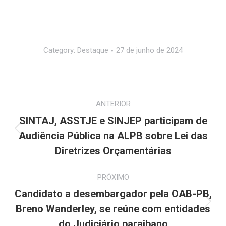
Category:
Destaque
27 de junho de 2024
Navegação
ANTERIOR
de
SINTAJ, ASSTJE e SINJEP participam de
Post
post:
Audiência Pública na ALPB sobre Lei das
anterior:
Diretrizes Orçamentárias
PRÓXIMO
Candidato a desembargador pela OAB-PB,
Próximo
Breno Wanderley, se reúne com entidades
post:
do Judiciário paraibano