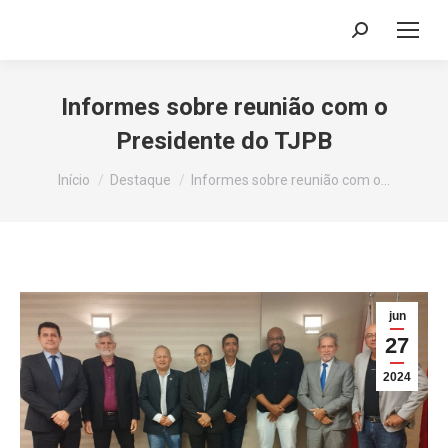
Search:
Informes sobre reunião com o
Presidente do TJPB
Você está aqui:
Início
Destaque
Informes sobre reunião com o…
jun
27
2024