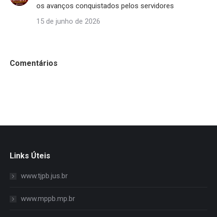
os avanços conquistados pelos servidores
15 de junho de 2026
Comentários
Links Úteis
www.tjpb.jus.br
www.mppb.mp.br