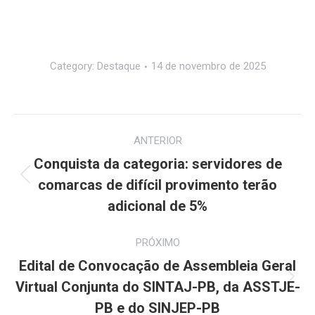
Category:
Destaque
14 de novembro de 2025
Navegação
ANTERIOR
de
Conquista da categoria: servidores de
Post
post:
comarcas de difícil provimento terão
anterior:
adicional de 5%
PRÓXIMO
Edital de Convocação de Assembleia Geral
Próximo
Virtual Conjunta do SINTAJ-PB, da ASSTJE-
post:
PB e do SINJEP-PB