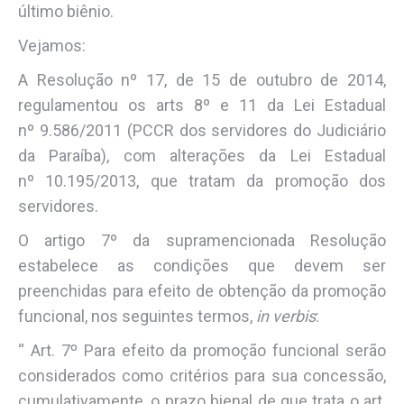
último biênio.
Vejamos:
A Resolução n
º
17, de 15 de outubro de 2014,
regulamentou os arts 8
º
e 11 da Lei Estadual
n
º
9.586/2011 (PCCR dos servidores do Judiciário
da Paraíba), com alterações da Lei Estadual
n
º
10.195/2013, que tratam da promoção dos
servidores.
O artigo 7
º
da supramencionada Resolução
estabelece as condições que devem ser
preenchidas para efeito de obtenção da promoção
funcional, nos seguintes termos,
in verbis
:
“ Art. 7º Para efeito da promoção funcional serão
considerados como critérios para sua concessão,
cumulativamente, o prazo bienal de que trata o art.