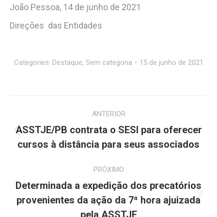
João Pessoa, 14 de junho de 2021
Direções das Entidades
Categories:
Destaque
,
Sem categoria
15 de junho de 2021
Navegação
ANTERIOR
de
ASSTJE/PB contrata o SESI para oferecer
Post
post:
cursos à distância para seus associados
anterior:
PRÓXIMO
Determinada a expedição dos precatórios
Próximo
provenientes da ação da 7ª hora ajuizada
post:
pela ASSTJE