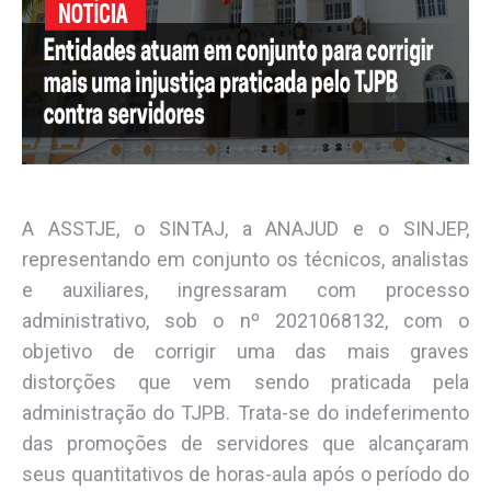
A ASSTJE, o SINTAJ, a ANAJUD e o SINJEP,
representando em conjunto os técnicos, analistas
e auxiliares, ingressaram com processo
administrativo, sob o nº 2021068132, com o
objetivo de corrigir uma das mais graves
distorções que vem sendo praticada pela
administração do TJPB. Trata-se do indeferimento
das promoções de servidores que alcançaram
seus quantitativos de horas-aula após o período do