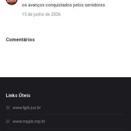
os avanços conquistados pelos servidores
15 de junho de 2026
Comentários
Links Úteis
www.tjpb.jus.br
www.mppb.mp.br