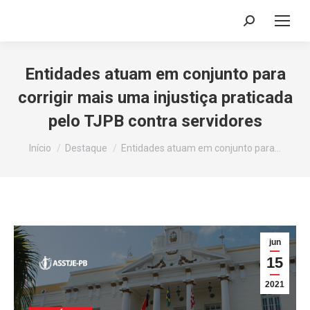
Search:
Entidades atuam em conjunto para
corrigir mais uma injustiça praticada
pelo TJPB contra servidores
Você está aqui:
Início
Destaque
Entidades atuam em conjunto para…
jun
15
2021