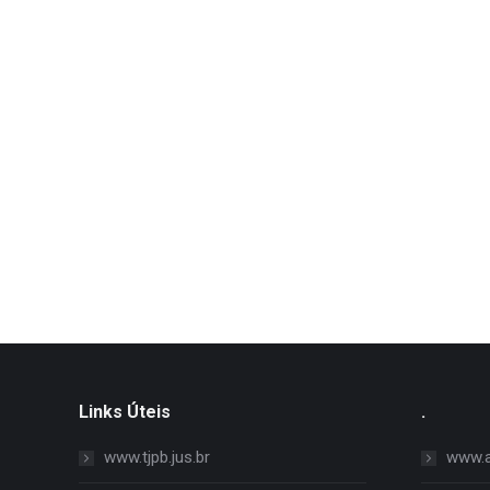
Links Úteis
.
www.tjpb.jus.br
www.al