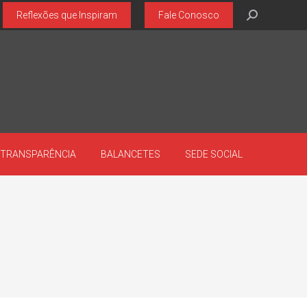
Search:
Reflexões que Inspiram
Fale Conosco
TRANSPARÊNCIA
BALANCETES
SEDE SOCIAL