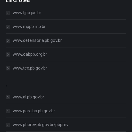
Links Úteis
www.tjpb.jus.br
www.mppb.mp.br
www.defensoria.pb.gov.br
www.oabpb.org.br
www.tce.pb.gov.br
.
www.al.pb.gov.br
www.paraiba.pb.gov.br
www.pbprev.pb.gov.br/pbprev