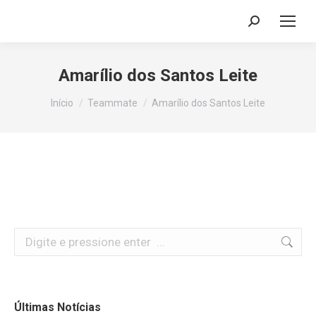
Search:
Amarílio dos Santos Leite
Você está aqui:
Início
Teammate
Amarílio dos Santos Leite
Search:
Últimas Notícias