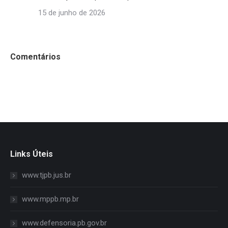
15 de junho de 2026
Comentários
Links Úteis
www.tjpb.jus.br
www.mppb.mp.br
www.defensoria.pb.gov.br