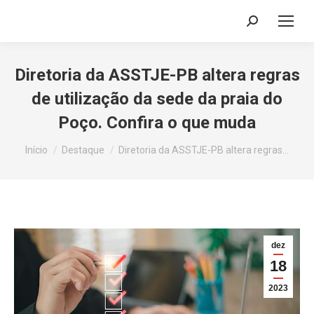
Search:
Diretoria da ASSTJE-PB altera regras
de utilização da sede da praia do
Poço. Confira o que muda
Você está aqui:
Início
Destaque
Diretoria da ASSTJE-PB altera regras…
dez
18
2023