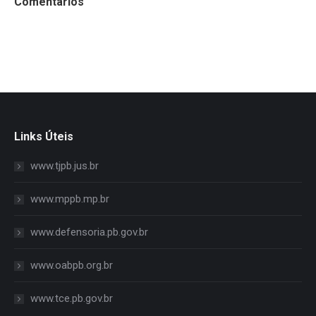
Comentários
Links Úteis
www.tjpb.jus.br
www.mppb.mp.br
www.defensoria.pb.gov.br
www.oabpb.org.br
www.tce.pb.gov.br