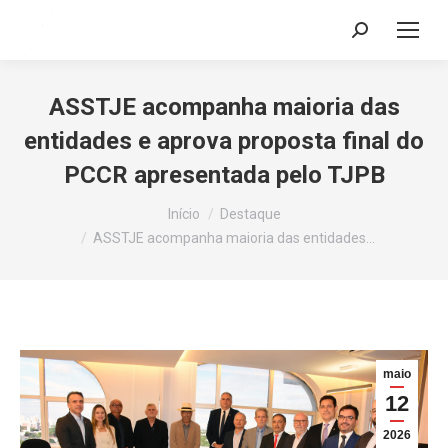
Search:
ASSTJE acompanha maioria das
entidades e aprova proposta final do
PCCR apresentada pelo TJPB
Você está aqui:
Início
Destaque
ASSTJE acompanha maioria das entidades…
maio
12
2026