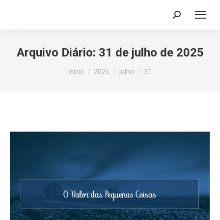
Search:
Arquivo Diário:
31 de julho de 2025
Você está aqui:
Início
2025
julho
31