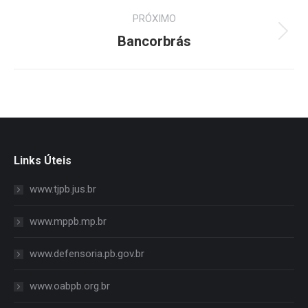
Project
PRÓXIMO
navigation
Next
Bancorbrás
project:
Links Úteis
www.tjpb.jus.br
www.mppb.mp.br
www.defensoria.pb.gov.br
www.oabpb.org.br